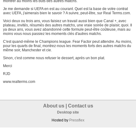
montrer au moins les buts des autres matchs.
Je me demande si UEFA en est au courant. Quel est la base de votre contrat
avec UEFA, j'aimerais bien le savoir ? A suivre, peut-être, sur Real Terms.com.
Voici deux ou trois ans, vous faisiez un travail aussi bien que Canal +, avec
plateau, invités, résumés des autres matchs, une vraie soirée de plaisir, quoi. Il
ya deux ans, vous avez abandonné cette formule peut-être coûteuse, mais au
moins vous nous passiez les moments clés d'autres matchs.
C'est quand-même le Champions league. Fear Factor peut attendre. Au moins,
pour les quarts de final, montrez-nous les moments forts des autres matchs du
même soir, Manchester et cie.
Sinon, c'est comme nous refuser le dessert, après un bon plat.
Merci
RJD
www.realterms.com
About us
|
Contact us
Desktop site
Hosted by
Pressflex