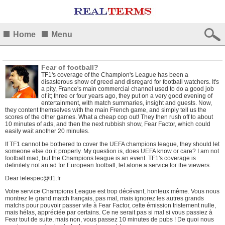
Home
Menu
Fear of football?
TF1's coverage of the Champion's League has been a
disasterous show of greed and disregard for football watchers. It's
a pity, France's main commercial channel used to do a good job
of it; three or four years ago, they put on a very good evening of
entertainment, with match summaries, insight and guests. Now,
they content themselves with the main French game, and simply tell us the
scores of the other games. What a cheap cop out! They then rush off to about
10 minutes of ads, and then the next rubbish show, Fear Factor, which could
easily wait another 20 minutes.
If TF1 cannot be bothered to cover the UEFA champions league, they should let
someone else do it properly. My question is, does UEFA know or care? I am not
football mad, but the Champions league is an event. TF1's coverage is
definitely not an ad for European football, let alone a service for the viewers.
Dear telespec@tf1.fr
Votre service Champions League est trop décévant, honteux même. Vous nous
montrez le grand match français, pas mal, mais ignorez les autres grands
matchs pour pouvoir passer vite à Fear Factor, cette émission tristement nulle,
mais hélas, appréciée par certains. Ce ne serait pas si mal si vous passiez à
Fear tout de suite, mais non, vous passez 10 minutes de pubs ! De quoi nous