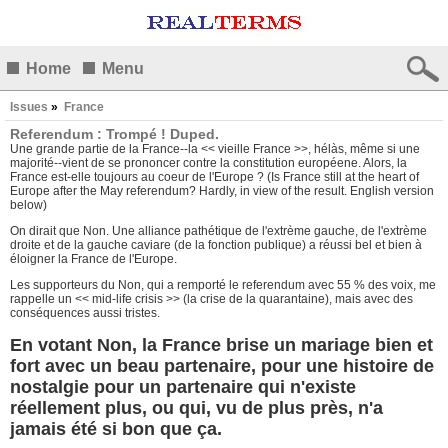
Home
Menu
Issues
»
France
Referendum : Trompé ! Duped.
Une grande partie de la France--la << vieille France >>, hélàs, même si une
majorité--vient de se prononcer contre la constitution européene. Alors, la
France est-elle toujours au coeur de l'Europe ? (Is France still at the heart of
Europe after the May referendum? Hardly, in view of the result. English version
below)
On dirait que Non. Une alliance pathétique de l'extrème gauche, de l'extrème
droite et de la gauche caviare (de la fonction publique) a réussi bel et bien à
éloigner la France de l'Europe.
Les supporteurs du Non, qui a remporté le referendum avec 55 % des voix, me
rappelle un << mid-life crisis >> (la crise de la quarantaine), mais avec des
conséquences aussi tristes.
En votant Non, la France brise un mariage bien et
fort avec un beau partenaire, pour une histoire de
nostalgie pour un partenaire qui n'existe
réellement plus, ou qui, vu de plus près, n'a
jamais été si bon que ça.