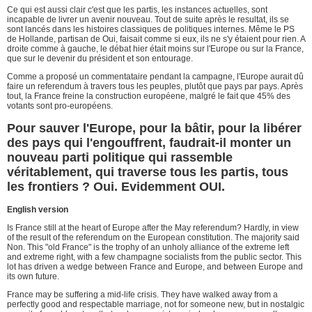
Ce qui est aussi clair c'est que les partis, les instances actuelles, sont
incapable de livrer un avenir nouveau. Tout de suite après le resultat, ils se
sont lancés dans les histoires classiques de politiques internes. Même le PS
de Hollande, partisan de Oui, faisait comme si eux, ils ne s'y étaient pour rien. A
droite comme à gauche, le débat hier était moins sur l'Europe ou sur la France,
que sur le devenir du président et son entourage.
Comme a proposé un commentataire pendant la campagne, l'Europe aurait dû
faire un referendum à travers tous les peuples, plutôt que pays par pays. Après
tout, la France freine la construction européene, malgré le fait que 45% des
votants sont pro-européens.
Pour sauver l'Europe, pour la bâtir, pour la libérer
des pays qui l'engouffrent, faudrait-il monter un
nouveau parti politique qui rassemble
véritablement, qui traverse tous les partis, tous
les frontiers ? Oui. Evidemment OUI.
English version
Is France still at the heart of Europe after the May referendum? Hardly, in view
of the result of the referendum on the European constitution. The majority said
Non. This "old France" is the trophy of an unholy alliance of the extreme left
and extreme right, with a few champagne socialists from the public sector. This
lot has driven a wedge between France and Europe, and between Europe and
its own future.
France may be suffering a mid-life crisis. They have walked away from a
perfectly good and respectable marriage, not for someone new, but in nostalgic